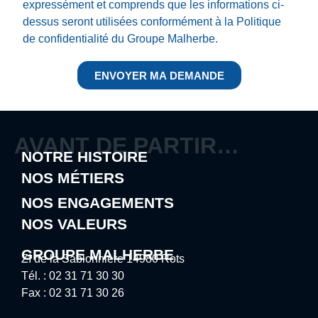
expressément et comprends que les informations ci-
dessus seront utilisées conformément à la Politique
de confidentialité du Groupe Malherbe.
ENVOYER MA DEMANDE
AVANT DE PARTIR…
NOTRE HISTOIRE
NOS MÉTIERS
NOS ENGAGEMENTS
NOS VALEURS
GROUPE MALHERBE
ZI de la Sablonnière 14980 Rots
Tél. : 02 31 71 30 30
Fax : 02 31 71 30 26