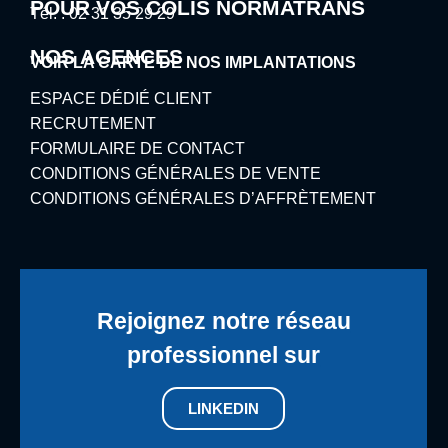
POUR VOS COLIS NORMATRANS
Tél. : 02 31 35 29 29
NOS AGENCES
VOIR LA CARTE DE NOS IMPLANTATIONS
ESPACE DÉDIÉ CLIENT
RECRUTEMENT
FORMULAIRE DE CONTACT
CONDITIONS GÉNÉRALES DE VENTE
CONDITIONS GÉNÉRALES D’AFFRÈTEMENT
Rejoignez notre réseau
professionnel sur
LINKEDIN