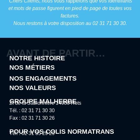
Chers Clients, nous vous rappelons que vos identifiants
et mots de passe figurent en pied de page de toutes vos
factures.
Nous restons à votre disposition au 02 31 71 30 30.
AVANT DE PARTIR…
NOTRE HISTOIRE
NOS MÉTIERS
NOS ENGAGEMENTS
NOS VALEURS
GROUPE MALHERBE
ZI de la Sablonnière 14980 Rots
Tél. : 02 31 71 30 30
Fax : 02 31 71 30 26
POUR VOS COLIS NORMATRANS
Tél. : 02 31 35 29 29