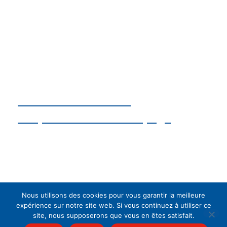
Suivez notre activité
au quotidien sur notre page
FACEBOOK
Nous utilisons des cookies pour vous garantir la meilleure
expérience sur notre site web. Si vous continuez à utiliser ce
Mentions légales
•
Politique de confidentialité
•
Exercez
site, nous supposerons que vous en êtes satisfait.
vos droits
•
Gérer les cookies
• © 2024 Création site internet
Toile de Com