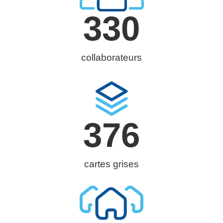
330
collaborateurs
376
cartes grises